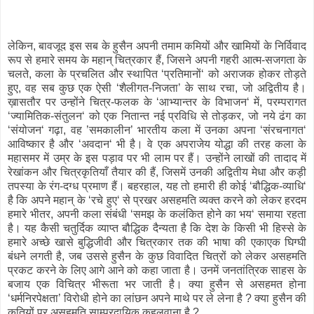
लेकिन, बावजूद इस सब के हुसैन अपनी तमाम कमियों और खामियों के निर्विवाद
रूप से हमारे समय के महान् चित्रकार हैं, जिसने अपनी गहरी आत्म-सजगता के
चलते, कला के प्रचलित और स्थापित ‘प्रतिमानों‘ को अराजक होकर तोड़ते
हुए, वह सब कुछ एक ऐसी ‘शैलीगत-निजता’ के साथ रचा, जो अद्वितीय है।
ख़ासतौर पर उन्होंने चित्र-फलक के ‘आभ्यान्तर के विभाजन‘ में, परम्परागत
‘ज्यामितिक-संतुलन‘ को एक नितान्त नई प्रविधि से तोड़कर, जो नये ढंग का
‘संयोजन‘ गढ़ा, वह ’समकालीन’ भारतीय कला में उनका अपना ‘संरचनागत‘
आविष्कार है और ‘अवदान‘ भी है। वे एक अपराजेय योद्धा की तरह कला के
महासमर में उम्र के इस पड़ाव पर भी लाम पर हैं। उन्होंने लाखों की तादाद में
रेखांकन और चित्रकृतियाँ तैयार की हैं, जिसमें उनकी अद्वितीय मेधा और कड़ी
तपस्या के रंग-दग्ध प्रमाण हैं। बहरहाल, यह तो हमारी ही कोई ‘बौद्धिक-व्याधि‘
है कि अपने महान् के ‘रचे हुए‘ से प्रखर असहमति व्यक्त करने को लेकर हरदम
हमारे भीतर, अपनी कला संबंधी ‘समझ के कलंकित होने का भय‘ समाया रहता
है। यह कैसी चतुर्दिक व्याप्त बौद्धिक दैन्यता है कि देश के किसी भी हिस्से के
हमारे अच्छे खासे बुद्धिजीवी और चित्रकार तक की भाषा की एकाएक घिग्घी
बंधने लगती है, जब उससे हुसैन के कुछ विवादित चित्रों को लेकर असहमति
प्रकट करने के लिए आगे आने को कहा जाता है। उनमें जनतांत्रिक साहस के
बजाय एक विचित्र भीरूता भर जाती है। क्या हुसैन से असहमत होना
‘धर्मनिरपेक्षता’ विरोधी होने का लांछन अपने माथे पर ले लेना है ? क्या हुसैन की
कृतियों पर असहमति साम्प्रदायिक कहलवाना है ?