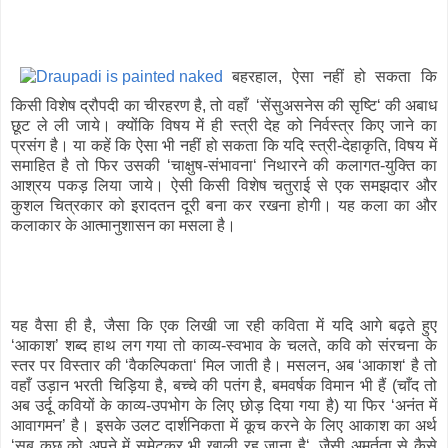
बहरहाल, ऐसा नहीं हो सकता कि
किसी विशेष द्रौपदी का चीरहरण है, तो वहाँ ‘सेंसुअसनेस की सृष्टि‘ की अबाध
छूट ले ली जाये। क्योंकि विषय में ही स्त्री देह को निर्वस्त्र किए जाने का
प्रसंग है। या कहें कि ऐसा भी नहीं हो सकता कि यदि स्त्री-देहाकृति, विषय में
समाहित है तो फिर उसकी ‘चाक्षुष-संभावना‘ निथारने की कलागत-युक्ति का
आश्रय पकड़ लिया जाये। ऐसी किसी विशेष चतुराई से एक समझदार और
कुशल चित्रकार को इरादतन दूरी बना कर रखना होगी। यह कला का और
कलाकार के आत्मानुशासन का मसला है।
यह वैसा ही है, जैसा कि एक लिखी जा रही कविता में यदि आगे बढ़ते हुए
‘आकाश’ शब्द हाथ लग गया तो काव्य-स्वभाव के चलते, कवि को संरचना के
स्तर पर विस्तार की ‘वैकल्पिकता‘ मिल जाती है। मसलन, अब ‘आकाश‘ है तो
वहाँ उड़ान भरती चिड़िया है, बच्चे की पतंग है, बमवर्षक विमान भी हैं (चाँद तो
अब उर्दू कवियों के काव्य-उपभोग के लिए छोड़ दिया गया है) या फिर ‘अनंत में
आवागमन’ है। इसके उलट दार्शनिकता में कूच करने के लिए आकाश का अर्थ
‘सब कुछ को अपने में समेटकर भी खाली रह जाना है‘, जैसी अमूर्तता से कैसे