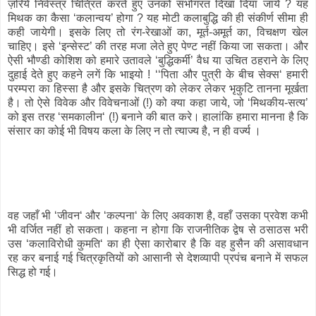
ज़रिये निर्वस्त्र चित्रित करते हुए उनको संभोगरत दिखा दिया जाये ? यह
मिथक का कैसा ‘कलान्वय’ होगा ? यह मोटी कलाबुद्धि की ही संकीर्ण सीमा ही
कही जायेगी। इसके लिए तो रंग-रेखाओं का, मूर्त-अमूर्त का, विचक्षण खेल
चाहिए। इसे ‘इन्सेस्ट’ की तरह मजा लेते हुए पेण्ट नहीं किया जा सकता। और
ऐसी भौण्डी कोशिश को हमारे उतावले ‘बुद्धिकर्मी’ वैध या उचित ठहराने के लिए
दुहाई देते हुए कहने लगें कि भाइयो ! ‘‘पिता और पुत्री के बीच सेक्स‘ हमारी
परम्परा का हिस्सा है और इसके चित्रण को लेकर लेकर भृकुटि तानना मूर्खता
है। तो ऐसे विवेक और विवेचनाओं (!) को क्या कहा जाये, जो ‘मिथकीय-सत्य’
को इस तरह ‘समकालीन‘ (!) बनाने की बात करे। हालांकि हमारा मानना है कि
संसार का कोई भी विषय कला के लिए न तो त्याज्य है, न ही वर्ज्य ।
वह जहाँ भी ‘जीवन‘ और ‘कल्पना‘ के लिए अवकाश है, वहाँ उसका प्रवेश कभी
भी वर्जित नहीं हो सकता। कहना न होगा कि राजनीतिक द्वेष से ठसाठस भरी
उस ‘कलाविरोधी कुमति‘ का ही ऐसा कारोबार है कि वह हुसैन की असावधान
रह कर बनाई गई चित्रकृतियों को आसानी से देशव्यापी प्रपंच बनाने में सफल
सिद्ध हो गई।