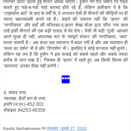
निरन्तर ऊपर उठती हुई मीनारें धँसक जाएगी। हुसैन नंगे पैरों जमीन पर पैदल
चलते हुए गाहे-ब-गाहे चाहे बरामद होते रहे हैं, लेकिन हकीकत ये है कि
‘टाइमलेस आर्ट‘ के बाद के वर्षों से, वे लगातार ऐसी ही मीनारों की सीढ़ियों पर ही
ज्यादा चहलकदमी करते रहे हैं। कहने की जरूरत नहीं कि ‘क़तर‘ की
‘नागरिकता‘ और वहाँ की मल्लिका-ए-क़तर शेखा मोजा द्वारा सौंपा गया काम
उन्हें इन्हीं मीनारों की एक बड़ी तादाद से घेर देगा। वैसी भी बड़ी ‘पूंजी‘ आपको
अपने मुल्क ही नहीं, अप्रत्यक्ष रूप से ‘सम्पूर्ण संसार‘ की नागरिकता, ‘अता‘
फरमा सकती है। अब कला एक व्यवसाय में बदल गयी है और अब व्यवसाय ही
‘कला का दर्शन‘ भी है और ‘दिग्दर्शन‘ भी। इसलिए वे कोई वाग्जाल नहीं बुनते।
लेकिन यह तय है कि हुसैन ने इस सचाई को सबसे पहले और सबसे ज्यादा
करीब से जान रखा है। निश्चय ही ‘क़तर’ में रहते हुए अब किसी किस्म की
‘कातरता’ उनका पीछा नहीं करेगी।
***
4, संवाद नगर,
नवलखा, कै़दी बाग़ के पास,
इन्दौर (म.प्र.)-452 001
मोबाइल: 94253-46356
Kavita Vachaknavee
पर
मंगलवार, जुलाई 27, 2010