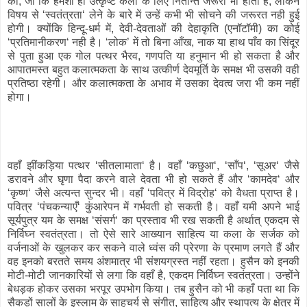
की, जो कि हमेशा ही उत्कृष्ट कला के लिए नितान्त जरूरी भी होती है, लेकिन
विषय से ‘स्वतंत्रता‘ लेने के बारे में उन्हें कभी भी सोचने की जरूरत नही हुई
होगी। क्योंकि हिन्दू-धर्म में, देवी-देवताओं की देहाकृति (एनॉटॉमी) का कोई
‘प्रतिमानीकरण‘ नही है। ‘लोक’ में तो बिना आँख, नाक या हाथ पाँव का सिंदूर
से पुता हुआ एक गोल पत्थर भैरव, गणपति या हनुमान भी हो सकता है और
आपातमस्त बहुत कलात्मकता के साथ उत्कीर्ण देवमूर्ति के समक्ष भी उसकी वही
प्रतिष्ठा रहेगी। और कलात्मकता के अभाव में उसका देवत्व जरा भी कम नहीं
होगा।
वहाँ झींकड़िया पत्थर ‘सीतलामाता‘ है। वहाँ ‘कछुआ‘, ‘साँप‘, ‘सूअर‘ जैसे
डरावने और घृणा पैदा करने वाले देवता भी हो सकते हैं और ‘कामदेव‘ और
‘कृष्ण‘ जैसे अत्यन्त सुन्दर भी। वहाँ ‘पवित्र में विद्रोह‘ को वैधता प्राप्त है।
पवित्र ‘पंचकन्याएँ‘ कुंआरेपन में गर्भवती हो सकती है। वहाँ यमी अपने भाई
सूर्यपुत्र यम के समक्ष ‘संसर्ग‘ का प्रस्ताव भी रख सकती है अर्थात् एकदम से
निर्विघ्न स्वतंत्रता। तो ऐसे सारे आख्यान साहित्य या कला के सर्जक को
वर्जनाओं के खुलकर कर सकने वाले ध्वंस की प्रेरणा के प्रमाण लगते हैं और
वह इनको बरतते समय अंशमात्र भी संशयग्रस्त नहीं रहता। हुसैन को इनकी
मोटी-मोटी जानकारियों से लगा कि वहाँ है, एकदम निर्विघ्न स्वतंत्रता। उन्होंने
बेधड़क होकर उसका भरपूर उपभोग किया। तब हुसैन को भी कहाँ पता था कि
सैकड़ों सालों के इस्लाम के साहचर्य से संगीत, साहित्य और स्थापत्य के क्षेत्र में