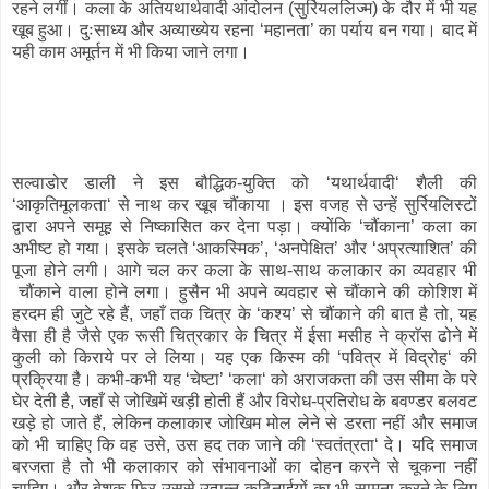
रहने लगीं। कला के अतियथार्थवादी आंदोलन (सुर्रियललिज्म) के दौर में भी यह
खूब हुआ। दुःसाध्य और अव्याख्येय रहना ‘महानता’ का पर्याय बन गया। बाद में
यही काम अमूर्तन में भी किया जाने लगा।
सल्वाडोर डाली ने इस बौद्धिक-युक्ति को ‘यथार्थवादी‘ शैली की
‘आकृतिमूलकता‘ से नाथ कर खूब चौंकाया । इस वजह से उन्हें सुर्रियलिस्टों
द्वारा अपने समूह से निष्कासित कर देना पड़ा। क्योंकि ‘चौंकाना’ कला का
अभीष्ट हो गया। इसके चलते ‘आकस्मिक’, ‘अनपेक्षित’ और ‘अप्रत्याशित’ की
पूजा होने लगी। आगे चल कर कला के साथ-साथ कलाकार का व्यवहार भी
चौंकाने वाला होने लगा। हुसैन भी अपने व्यवहार से चौंकाने की कोशिश में
हरदम ही जुटे रहे हैं, जहाँ तक चित्र के ‘कश्य’ से चौंकाने की बात है तो, यह
वैसा ही है जैसे एक रूसी चित्रकार के चित्र में ईसा मसीह ने क्राॅस ढोने में
कुली को किराये पर ले लिया। यह एक किस्म की ‘पवित्र में विद्रोह‘ की
प्रक्रिया है। कभी-कभी यह ‘चेष्टा’ ‘कला‘ को अराजकता की उस सीमा के परे
घेर देती है, जहाँ से जोखिमें खड़ी होती हैं और विरोध-प्रतिरोध के बवण्डर बलवट
खड़े हो जाते हैं, लेकिन कलाकार जोखिम मोल लेने से डरता नहीं और समाज
को भी चाहिए कि वह उसे, उस हद तक जाने की ‘स्वतंत्रता‘ दे। यदि समाज
बरजता है तो भी कलाकार को संभावनाओं का दोहन करने से चूकना नहीं
चाहिए। और बेशक फिर उससे उत्पन्न कठिनाईयों का भी सामना करने के लिए