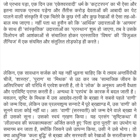
जो प्रभाव पड़ा, एक दिन उस ‘एकेश्वरवादी’ धर्म के ‘कट्टरपन’ का भी ऐसा और
इतना व्यापक प्रभाव पड़ेगा और तैंतीस करोड़ देवताओं की आबादी का पेट
पालने वाली संस्कृति में एक चितेरे के कुछ रंगों और कुछ रेखाओं से ऐसा तह-ओ-
बाल मच जाएगा। नहीं पता था हुसैन को कि ‘आर्थिक‘ उदारताओं के ‘आगमन‘
के साथ ही ‘सांस्कृतिक‘ उदारताओं का ‘प्रस्थान‘ शुरू हो जाएगा, तब वे उसके
विलोपन की आशंकाओं से संचालित होकर प्रस्तावित ‘विषय‘ की ‘विजुअल
लैंग्विज’ में एक संयमित और संतुलित तोड़फोड़ ही करते।
लेकिन, एक सावधान सर्जक को यह नहीं भूलना चाहिए कि ये तमाम अन्तर्विरोधी
चीजें, ‘शास्त्र‘, ‘पुराण‘ या ‘मिथक’ से उठ कर जब ‘सामाजिक जीवन के
अतिपरिचय‘ की परिधि में प्रवेश करती है, तो वे ‘लोक’ के अनुरूप अपनी वैधता
और प्रविष्टि प्राप्त करती है। अन्यथा वे ‘प्रपंच‘ के कारक में बदल जाती है।
मसलन, सृष्टि के मिथक में उस आद्यदेव-त्रयी के ब्रह्मा ने सबसे पहले ‘वाणी‘
को जन्म दिया, लेकिन उस प्रलयशून्य सन्नाटे में पूरे ब्रह्माण्ड में, उस ‘वाणी‘ को
सुनने वाला कोई नहीं था। अतः ‘वाणी‘ (सरस्वती) को जन्म देने वाले ब्रह्मा ने
ही उसको सुना। उसको स्वयं ग्रहण किया। यह प्रसंग ‘सृष्टिकथा‘ में
‘लीलाभाव की रूपकात्मकता’ अर्जित करते हुए ‘पिता द्वारा पुत्री‘ का उपभोग या
समागम बन जाता है, क्योंकि जिसने उसे उत्पन्न किया, उसी ने उसे भोगा। तो
क्या आधुनिक ‘कला बुद्धि’ से ब्रह्मा और सरस्वती को रेखाओं के सरलीकरण के