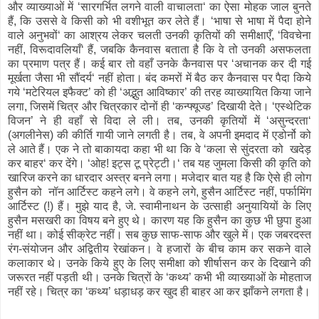
और व्याख्याओं में ‘सारगर्भित लगने वाली वाचालता‘ का ऐसा मोहक जाल बुनते
हैं, कि उससे वे किसी को भी वशीभूत कर लेते हैं। ‘भाषा से भाषा में पैदा होने
वाले अनुभवों‘ का आश्रय लेकर चलती उनकी कृतियों की समीक्षाएँ, ‘विवचेना
नहीं, विरूदावलियाँ‘ हैं, जबकि कैनवास बताता है कि वे तो उनकी असफलता
का प्रमाण पत्र हैं। कई बार तो वहाँ उनके कैनवास पर ‘अचानक कर दी गई
मूर्खता जैसा भी सौंदर्य‘ नहीं होता। बंद कमरों में बैठ कर कैनवास पर पैदा किये
गये ‘मटेरियल इफैक्ट’ को ही ‘अद्भुत आविष्कार’ की तरह व्याख्यायित किया जाने
लगा, जिसमें चित्र और चित्रकार दोनों ही ‘कन्फ्यूज्ड’ दिखायी देते। ‘एस्थेटिक
विजन’ ने ही वहाँ से विदा ले ली। तब, उनकी कृतियों में ‘असुन्दरता‘
(अगलीनेस) की कीर्ति गायी जाने लगती है। तब, वे अपनी इमदाद में एडोर्नो को
ले आते हैं। एक ने तो बाकायदा कहा भी था कि वे ‘कला से सुंदरता को खदेड़
कर बाहर‘ कर देंगे। ‘ओह! इट्स टू प्रेट्टी।‘ तब यह जुमला किसी की कृति को
खारिज करने का धारदार अस्त्र बनने लगा। मजेदार बात यह है कि ऐसे ही लोग
हुसैन को नॉन आर्टिस्ट कहने लगे। वे कहने लगे, हुसैन आर्टिस्ट नहीं, पर्फामिंग
आर्टिस्ट (!) हैं। मुझे याद है, जे. स्वामीनाथन के उत्साही अनुयायियों के लिए
हुसैन मसखरी का विषय बने हुए थे। कारण यह कि हुसैन का कुछ भी छुपा हुआ
नहीं था। कोई सीक्रेट नहीं। सब कुछ साफ-साफ और खुले में। एक जबरदस्त
रंग-संयोजन और अद्वितीय रेखांकन। वे हजारों के बीच काम कर सकने वाले
कलाकार थे। उनके किये हुए के लिए समीक्षा को शीर्षासन कर के दिखाने की
जरूरत नहीं पड़ती थी। उनके चित्रों के ‘कथ्य’ कभी भी व्याख्याओं के मोहताज
नहीं रहे। चित्र का ‘कथ्य’ धड़ाधड़ कर खुद ही बाहर आ कर झाँकने लगता है।