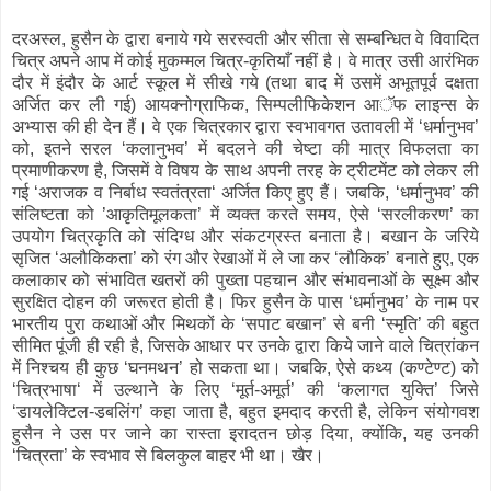
दरअस्ल, हुसैन के द्वारा बनाये गये सरस्वती और सीता से सम्बन्धित वे विवादित
चित्र अपने आप में कोई मुकम्मल चित्र-कृतियाँ नहीं है। वे मात्र उसी आरंभिक
दौर में इंदौर के आर्ट स्कूल में सीखे गये (तथा बाद में उसमें अभूतपूर्व दक्षता
अर्जित कर ली गई) आयक्नोग्राफिक, सिम्पलीफिकेशन आॅफ लाइन्स के
अभ्यास की ही देन हैं। वे एक चित्रकार द्वारा स्वभावगत उतावली में ‘धर्मानुभव’
को, इतने सरल ‘कलानुभव’ में बदलने की चेष्टा की मात्र विफलता का
प्रमाणीकरण है, जिसमें वे विषय के साथ अपनी तरह के ट्रीटमेंट को लेकर ली
गई ‘अराजक व निर्बाध स्वतंत्रता‘ अर्जित किए हुए हैं। जबकि, ‘धर्मानुभव’ की
संलिष्टता को ’आकृतिमूलकता’ में व्यक्त करते समय, ऐसे ‘सरलीकरण’ का
उपयोग चित्रकृति को संदिग्ध और संकटग्रस्त बनाता है। बखान के जरिये
सृजित ‘अलौकिकता’ को रंग और रेखाओं में ले जा कर ‘लौकिक’ बनाते हुए, एक
कलाकार को संभावित खतरों की पुख्ता पहचान और संभावनाओं के सूक्ष्म और
सुरक्षित दोहन की जरूरत होती है। फिर हुसैन के पास ‘धर्मानुभव’ के नाम पर
भारतीय पुरा कथाओं और मिथकों के ‘सपाट बखान’ से बनी ‘स्मृति’ की बहुत
सीमित पूंजी ही रही है, जिसके आधार पर उनके द्वारा किये जाने वाले चित्रांकन
में निश्चय ही कुछ ‘घनमथन’ हो सकता था। जबकि, ऐसे कथ्य (कण्टेण्ट) को
‘चित्रभाषा‘ में उल्थाने के लिए ‘मूर्त-अमूर्त’ की ‘कलागत युक्ति’ जिसे
‘डायलेक्टिल-डबलिंग’ कहा जाता है, बहुत इमदाद करती है, लेकिन संयोगवश
हुसैन ने उस पर जाने का रास्ता इरादतन छोड़ दिया, क्योंकि, यह उनकी
‘चित्रता’ के स्वभाव से बिलकुल बाहर भी था। खैर।