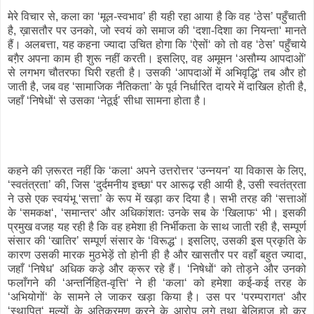
मेरे विचार से, कला का ‘मूल-स्वभाव’ ही यही रहा आया है कि वह ‘ठेस’ पहुँचाती
है, ख़ासतौर पर उनको, जो स्वयं को समाज की ‘दशा-दिशा का नियन्ता‘ मानते
हैं। अलबत्ता, यह कहना ज्यादा उचित होगा कि ‘ऐसों‘ को तो वह ‘ठेस’ पहुँचाये
बगै़र अपना काम ही शुरू नहीं करती। इसलिए, वह अमूमन ‘असौम्य आपदाओं’
से लगभग चौतरफा घिरी रहती है। उसकी ‘आपदाओं में अभिवृद्धि‘ तब और हो
जाती है, जब वह ‘सामाजिक नैतिकता’ के पूर्व निर्धारित दायरे में दाखिल होती है,
जहाँ ‘निषेधों‘ से उसका ‘नेठूई’ सीधा सामना होता है।
कहने की ज़रूरत नहीं कि ‘कला‘ अपने उत्तरोत्तर ‘उन्नयन’ या विकास के लिए,
‘स्वतंत्रता’ की, जिस ‘दुर्दमनीय इच्छा‘ पर आरूढ़ रही आयी है, उसी स्वतंत्रता
ने उसे एक स्वयंभू ‘सत्ता’ के रूप में खड़ा कर दिया है। सभी तरह की ‘सत्ताओं
के ‘समकक्ष‘, ‘समान्तर‘ और अधिकांशतः उनके सब के ‘खिलाफ‘ भी। इसकी
प्रमुख वजह यह रही है कि वह हमेशा ही निर्भीकता के साथ जाती रही है, सम्पूर्ण
संसार की ‘खातिर’ सम्पूर्ण संसार के ‘विरूद्ध‘। इसलिए, उसकी इस प्रकृति के
कारण उसकी मारक मुठभेड़ें तो होनी ही है और खासतौर पर वहाँ बहुत ज्यादा,
जहाँ ‘निषेध’ अधिक कड़े और क्रूर रहे हैं। ‘निषेधों‘ को तोड़ने और उनको
फलाँगने की ‘अन्तर्निहित-वृत्ति‘ ने ही ‘कला‘ को हमेशा कई-कई तरह के
‘अभियोगों‘ के सामने ले जाकर खड़ा किया है। उस पर ‘परम्परागत‘ और
‘स्थापित‘ मूल्यों के अतिक्रमण करने के आरोप लगे तथा बेलिहाज हो कर