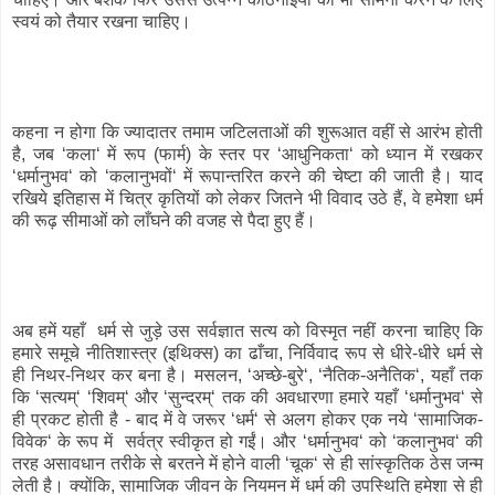
स्वयं को तैयार रखना चाहिए।
कहना न होगा कि ज्यादातर तमाम जटिलताओं की शुरूआत वहीं से आरंभ होती
है, जब ‘कला‘ में रूप (फार्म) के स्तर पर ‘आधुनिकता‘ को ध्यान में रखकर
‘धर्मानुभव‘ को ‘कलानुभवों‘ में रूपान्तरित करने की चेष्टा की जाती है। याद
रखिये इतिहास में चित्र कृतियों को लेकर जितने भी विवाद उठे हैं, वे हमेशा धर्म
की रूढ़ सीमाओं को लाँघने की वजह से पैदा हुए हैं।
अब हमें यहाँ धर्म से जुड़े उस सर्वज्ञात सत्य को विस्मृत नहीं करना चाहिए कि
हमारे समूचे नीतिशास्त्र (इथिक्स) का ढाँचा, निर्विवाद रूप से धीरे-धीरे धर्म से
ही निथर-निथर कर बना है। मसलन, ‘अच्छे-बुरे‘, ‘नैतिक-अनैतिक‘, यहाँ तक
कि ‘सत्यम्‘ ‘शिवम्‘ और ‘सुन्दरम्‘ तक की अवधारणा हमारे यहाँ ‘धर्मानुभव‘ से
ही प्रकट होती है - बाद में वे जरूर ‘धर्म‘ से अलग होकर एक नये ‘सामाजिक-
विवेक‘ के रूप में सर्वत्र स्वीकृत हो गईं। और ‘धर्मानुभव‘ को ‘कलानुभव‘ की
तरह असावधान तरीके से बरतने में होने वाली ‘चूक‘ से ही सांस्कृतिक ठेस जन्म
लेती है। क्योंकि, सामाजिक जीवन के नियमन में धर्म की उपस्थिति हमेशा से ही