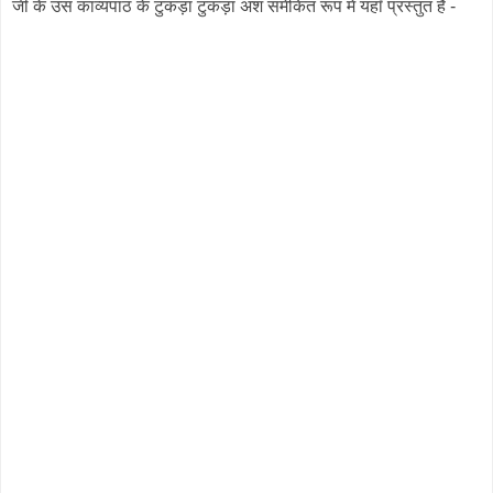
जी के उस काव्यपाठ के टुकड़ा टुकड़ा अंश समेकित रूप में यहाँ प्रस्तुत हैं -