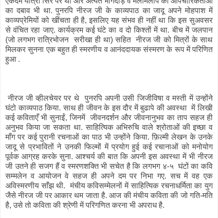
एकदम यात्रा सिर पर थी और अत्यंत भागदौड़ व मेलमिलाप की औपचारिकताओं
का दबाव भी था. पुनरपि नीरज जी के काव्यपाठ का जादू अपने मोहपाश में
काव्यप्रेमियों को खींचता ही है, इसलिए यह संभव ही नहीं था कि इस सुअवसर
से वंचित रहा जाए. कार्यक्रम कई घंटे का व दो किश्तों में था. बीच में जलपान
(जो लगभग रात्रिभोजन सरीखा ही था) सहित नीरज जी को मित्रों के साथ
मिलकर सुनना एक बहुत ही स्मरणीय व आनंददायक संस्मरण के रूप में परिणित
हुआ .
नीरज जी व्हीलचेयर पर थे पुनरपि अपनी उसी जिजीविषा व मस्ती में उन्होंने
घंटो काव्यपाठ किया. साथ ही जीवन के इस दौर में बुढापे की अवस्था में लिखी
कई कविताएँ भी सुनाईं, जिनमें जीवनदर्शन और जीवनानुभव का ताप सहज ही
अनुभव किया जा सकता था. साहित्यिक अभिरुचि वाले श्रोताओं की इच्छा व
माँग पर कई पुरानी रचनाओं का पाठ भी उन्होंने किया. फ़िल्मी लेखन के उनके
जादू से प्रभावितों ने उनकी फिल्मों में प्रयोग हुई कई रचानाओं को मनोयोग
पूर्वक आग्रह करके सुना. आश्चर्य की बात कि अपनी इस अवस्था में भी नीरज
जी उतने ही सजग हैं व स्मरणशक्ति भी सचेत है कि लगभग ४-५ घंटों का कवि
सम्मलेन व आयोजन वे सहज ही अपने दम पर निभा गए. सच में वह एक
अविस्मरणीय साँझ थी. मंचीय कविसम्मेलनों में साहित्यिक रचनाधर्मिता का युग
जैसे नीरज जी पर आकार थम जाता है. आज की मंचीय कविता की जो गति-मति
है, उसे तो कविता की श्रेणी में परिगणित करना भी अपराध है.