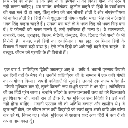
विचारकों का कहना है कि हिंदी के साहित्यकारों को विदेशी शब्दों का प्रयोग
नहीं करना चाहिए। अब सामंत, वर्णशंकर, कुलीन कहने से हिंदी के स्वाभिमान
की रक्षा भले ही हो जाए, किंतु व्यंग्य की धार भोंथरी होती है और संप्रेषणीयता
भी बाधित होती है। हिंदी के ये शुद्धतावादी पोषक शहीद भगत सिंह को बलिदानी
भगत सिंह कहना चाहते हैं। उनका बस चले तो वे भगत सिंह को भक्त सिंह बना
दें। वे फीसदी को गलत मानते हैं, उन्हें प्रतिशत ही मान्य है। वे राशनकार्ड,
कचहरी, कार, ड्राइवर, फिल्म, मेटिनी, कंप्यूटर, बैंक, टिकट जैसे शब्दों के भी
विरोधी हैं। वजह, वही हिंदी का स्वाभिमान। यह झूठा स्वाभिमान हिंदी के
विकास में सबसे बड़ी बाधा है। ऐसे लोग हिंदी को आगे नहीं बढ़ने देना चाहते। वे
वस्तुत: जीवन की प्रगति के ही विरोधी हैं।
एक बार पं. शांतिप्रिय द्विवेदी जबलपुर आए थे। कवि पं. भवानी प्रसाद तिवारी
उन दिनों वहाँ के मेयर थे। उन्होंने शांतिप्रिय जी के सम्मान में एक कवि गोष्ठी
का आयोजन किया। अपनी कविताएँ भी सुनाईं। उनकी एक काव्य पंक्ति है-
"कैसी मुश्किल कर दी, तुमने कितनी रूप माधुरी प्राणों में भर दी"। शांतिप्रिय
जी का हिंदी प्रेम जागा। उन्होंने सौंदर्य के आप्लावनकारी तत्व को परे खिसकाते
हुए शिकायत की, बाकी सब तो ठीक है, यह मुश्किल शब्द विदेशी है। इसे यहाँ
नहीं होना चाहिए। भवानी प्रसाद जी तो अतिथि वत्सल और शालीन थे। वे
कुछ नहीं बोले, पर जीवन लाल वर्दी विद्रोही जो स्वयं बहुत अच्छे कवि और व्यंग्य
कर रहे थे, बिफर गए। बोले- मुश्किल से आसान शब्द आप हिंदी में बता दें तो
अपना नाम बदल दूँ।