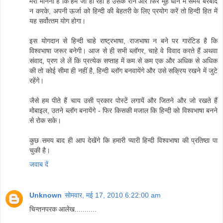
मेरा मानना है कि हम जो हो रहा है उसके रोने और फिर मुंह धोने में समय बरबाद
न करके, अपनी ऊर्जा को हिन्‍दी की बेहतरी के लिए प्रयोग करें तो हिन्‍दी हित में
यह सर्वोत्‍तम योग होगा।
इस योगदान से हिन्‍दी चाहे राष्‍ट्रभाषा, राजभाषा न बने पर गारंटिड है कि
विश्‍वभाषा जरूर बनेगी। आज से ही सभी ब्‍लॉगर, चाहे वे विवाद करते हैं अथवा
संवाद, प्रण ले लें कि प्रत्‍येक सप्‍ताह में कम से कम एक और अधिक से अधिक
की तो कोई सीमा ही नहीं है, हिन्‍दी ब्‍लॉग बनवायेंगे और उसे सक्रिय रखने में जुटे
रहेंगे।
जैसे हम पीते हैं चाय उसी प्रकार पोस्‍टें लगायें और जितने और जो रखते हैं
मोबाइल, उतने ब्‍लॉग बनायेंगे - फिर किसकी मजाल कि हिन्‍दी को विश्‍वभाषा बनने
से रोक सके।
कुछ समय बाद ही आप देखेंगे कि हमारी प्‍यारी हिन्‍दी विश्‍वभाषा की प्रतिष्‍ठा पा
चुकी है।
जवाब दें
Unknown
सोमवार, मई 17, 2010 6:22:00 am
चिन्तनपरक आलेख...........