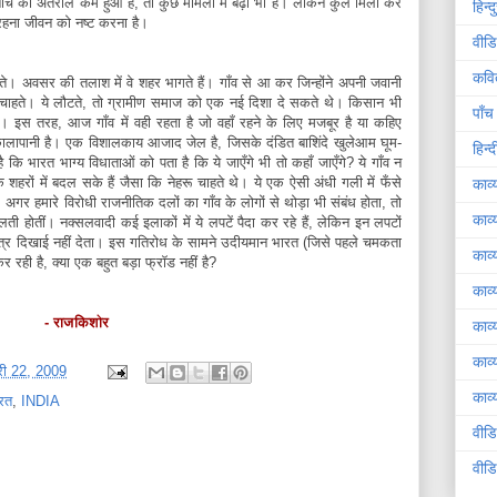
े बीच का अंतराल कम हुआ है, तो कुछ मामलों में बढ़ा भी है। लेकिन कुल मिला कर
हिन्
ाँ रहना जीवन को नष्ट करना है।
वीडि
कवि
हते। अवसर की तलाश में वे शहर भागते हैं। गाँव से आ कर जिन्होंने अपनी जवानी
नहीं चाहते। ये लौटते, तो ग्रामीण समाज को एक नई दिशा दे सकते थे। किसान भी
पाँच
 रहें। इस तरह, आज गाँव में वही रहता है जो वहाँ रहने के लिए मजबूर है या कहिए
 कालापानी है। एक विशालकाय आजाद जेल है, जिसके दंडित बाशिंदे खुलेआम घूम-
हिन्
कि भारत भाग्य विधाताओं को पता है कि ये जाएँगे भी तो कहाँ जाएँगे? ये गाँव न
क शहरों में बदल सके हैं जैसा कि नेहरू चाहते थे। ये एक ऐसी अंधी गली में फँसे
काव्
ा। अगर हमारे विरोधी राजनीतिक दलों का गाँव के लोगों से थोड़ा भी संबंध होता, तो
काव्
लती होतीं। नक्सलवादी कई इलाकों में ये लपटें पैदा कर रहे हैं, लेकिन इन लपटों
र चित्र दिखाई नहीं देता। इस गतिरोध के सामने उदीयमान भारत (जिसे पहले चमकता
काव्
 रही है, क्या एक बहुत बड़ा फ्रॉड नहीं है?
काव्
- राजकिशोर
काव्
काव्
वरी 22, 2009
काव्य
रत
,
INDIA
वीड
वीड