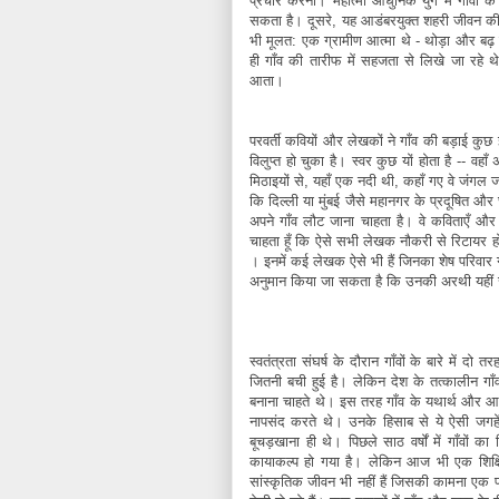
प्रचार करना। महात्मा आधुनिक युग में गाँवों 
सकता है। दूसरे, यह आडंबरयुक्त शहरी जीवन क
भी मूलत: एक ग्रामीण आत्मा थे - थोड़ा और बढ़ क
ही गाँव की तारीफ में सहजता से लिखे जा रहे थे
आता।
परवर्ती कवियों और लेखकों ने गाँव की बड़ाई कु
विलुप्त हो चुका है। स्वर कुछ यों होता है -- वह
मिठाइयों से, यहाँ एक नदी थी, कहाँ गए वे जंगल
कि दिल्ली या मुंबई जैसे महानगर के प्रदूषित 
अपने गाँव लौट जाना चाहता है। वे कविताएँ और क
चाहता हूँ कि ऐसे सभी लेखक नौकरी से रिटायर होने क
। इनमें कई लेखक ऐसे भी हैं जिनका शेष परिवार गाँ
अनुमान किया जा सकता है कि उनकी अरथी यहीं 
स्वतंत्रता संघर्ष के दौरान गाँवों के बारे में दो
जितनी बची हुई है। लेकिन देश के तत्कालीन गाँवों
बनाना चाहते थे। इस तरह गाँव के यथार्थ और आदर्
नापसंद करते थे। उनके हिसाब से ये ऐसी जगहें
बूचड़खाना ही थे। पिछले साठ वर्षों में गाँवों 
कायाकल्प हो गया है। लेकिन आज भी एक शिक्ष
सांस्कृतिक जीवन भी नहीं हैं जिसकी कामना एक