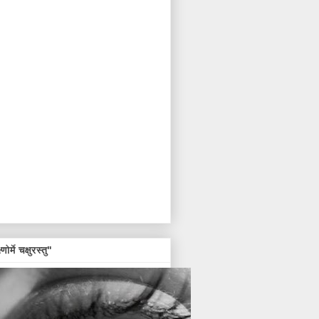
्णोर्मे चक्षुरस्तु"