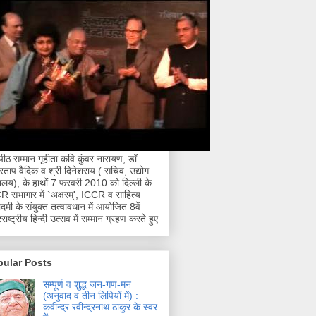
नपीठ सम्मान गृहीता कवि कुंवर नारायण, डॉ
्रताप वैदिक व श्री दिनेशराय ( सचिव, उद्योग
रालय), के हाथों 7 फरवरी 2010 को दिल्ली के
 सभागार में `अक्षरम्', ICCR व साहित्य
मी के संयुक्त तत्वावधान में आयोजित 8वें
राष्ट्रीय हिन्दी उत्सव में सम्मान ग्रहण करते हुए
pular Posts
सम्पूर्ण व शुद्ध जन-गण-मन
(अनुवाद व तीन लिपियों में) :
कवीन्द्र रवीन्द्रनाथ ठाकुर के स्वर