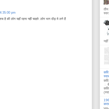
तीन 
 4:35:00 pm
स्वर
 सच है की लोग यहाँ रहना नहीं चाहते .लोग भाग दौड़ मे लगे हैं
नहीं
कवि
स्व
कवि
: व
कवि
(स्व
1962
करात
Why