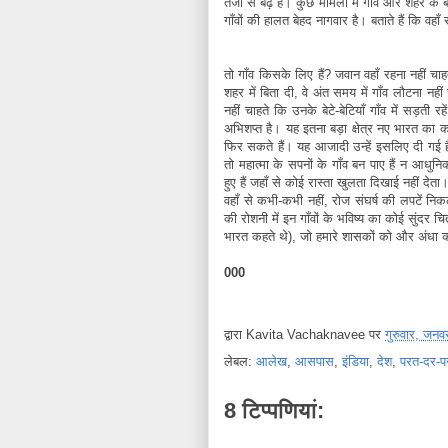
तेजी से बढ़े हैं। कुछ मामलों में गाँव और शहर क
गाँवों की हालत बेहद नागवार है। बताते हैं कि वह
तो गाँव किसके लिए हैं? जवान वहाँ रहना नहीं चा
शहर में बिता दी, वे अंत समय में गाँव लौटना 
नहीं चाहते कि उनके बेटे-बेटियाँ गाँव में सड़ती
अभिशप्त है। यह इतना बड़ा क्षेत्र नए भारत का
फिर सकते हैं। यह आजादी उन्हें इसलिए दी गई है 
तो महात्मा के सपनों के गाँव बन पाए हैं न आधुनि
हुए हैं जहाँ से कोई रास्ता खुलता दिखाई नहीं देत
वहाँ से कभी-कभी नहीं, रोज संघर्ष की लपटें निक
की रोशनी में इन गाँवों के भविष्य का कोई सुंद
भारत कहते थे), जो हमारे शासकों को और अंधा कर
000
द्वारा
Kavita Vachaknavee
पर
गुरुवार, जन
लेबल:
आलेख
,
आसपास
,
इंडिया
,
देश
,
परत-दर-प
8 टिप्‍पणियां: