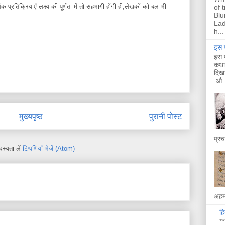
 प्रतिक्रियाएँ लक्ष्य की पूर्णता में तो सहभागी होंगी ही,लेखकों को बल भी
of 
Blu
Lad
h...
इस प
इस प
कथा 
दिखा
औ..
मुख्यपृष्ठ
पुरानी पोस्ट
प्र
स्यता लें
टिप्पणियाँ भेजें (Atom)
अहम 
हि
**