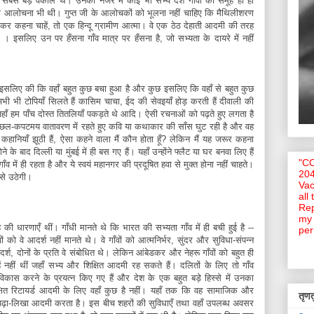
के सबसे बड़े वकील थे। उनकी नजर में कोई भी सभ्य देश गाँवों का समूह ही हो
ी आलोचना भी थी। गुप्त जी के आलोचकों को भूलना नहीं चाहिए कि मैथिलीशरण
र कहना चाहें, तो एक हिन्दू ग्रामीण आत्मा। वे एक ठेठ देहाती आदमी की तरह
 । इसलिए उन पर हँसना गाँव मात्र पर हँसना है, जो सभ्यता के दायरे में नहीं
छ इसलिए की कि वहाँ बहुत कुछ बचा हुआ है और कुछ इसलिए कि वहाँ से बहुत कुछ
ाँ अभी भी टोपियाँ सिलते हैं कासिम चाचा, ईद की सेवइयाँ होड़ करती हैं दीवाली की
 जहाँ हम पाँच दोस्त तितलियाँ पकड़ते थे आदि। ऐसी रचनाओं को पढ़ते हुए लगता है
और छल-कपटमय वातावरण में रहते हुए कवि या कथाकार की साँस घुट रही है और वह
हानियाँ झूठी हैं, ऐसा कहने वाला मैं कौन होता हूँ? लेकिन मैं यह जरूर कहना
े बाद दिल्ली या मुंबई में ही बस गए हैं। यहाँ उन्होंने फ्लैट या घर बनवा लिए हैं
"C
व में ही रहता है और ये स्वयं महानगर की प्रदूषित हवा से मुक्त होना नहीं चाहते।
204
से उठेगी।
Vac
all
Rep
my 
 तरह की धारणाएँ थीं। गाँधी मानते थे कि भारत की सभ्यता गाँव में ही बची हुई है --
per
 को वे आदर्श नहीं मानते थे। वे गाँवों को आत्मनिर्भर, सुंदर और सुविधा-संपन्न
श, दोनों के प्रति वे संबोधित थे। लेकिन आंबेडकर और नेहरू गाँवों को बहुत ही
 नहीं थीं जहाँ सभ्य और शिक्षित आदमी रह सकते हैं। दलितों के लिए तो गाँव
का विकास करने के प्रयत्न किए गए हैं और देश के एक बहुत बड़े हिस्से में उनका
ित रिटायर्ड आदमी के लिए वहाँ कुछ है नहीं। यहाँ तक कि वह सामाजिक और
तृणतु
 पढ़ा-लिखा आदमी करता है। इस बीच शहरों की सुविधाएँ तथा वहाँ उपलब्ध अवसर