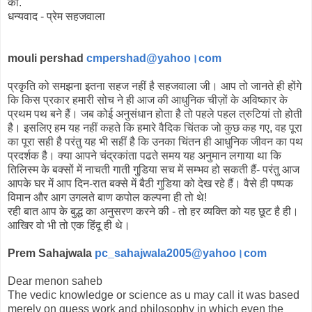
की.
धन्यवाद - प्रेम सहजवाला
mouli pershad
cmpershad@yahoo।com
प्रकृति को समझना इतना सहज नहीं है सहजवाला जी। आप तो जानते ही होंगे
कि किस प्रकार हमारी सोच ने ही आज की आधुनिक चीज़ों के अविष्कार के
प्रथम पथ बने हैं। जब कोई अनुसंधान होता है तो पहले पहल त्रुटियां तो होती
है। इसलिए हम यह नहीं कहते कि हमारे वैदिक चिंतक जो कुछ कह गए, वह पूरा
का पूरा सही है परंतु यह भी सहीं है कि उनका चिंतन ही आधुनिक जीवन का पथ
प्रदर्शक है। क्या आपने चंद्रकांता पढते समय यह अनुमान लगाया था कि
तिलिस्म के बक्सों में नाचती गाती गुडि़या सच में सम्भव हो सकती हैं- परंतु आज
आपके घर में आप दिन-रात बक्से में बैठी गुडिया को देख रहे हैं। वैसे ही पष्पक
विमान और आग उगलते बाण कपोल कल्पना ही तो थे!
रही बात आप के बुद्ध का अनुसरण करने की - तो हर व्यक्ति को यह छूट है ही।
आखिर वो भी तो एक हिंदू ही थे।
Prem Sahajwala
pc_sahajwala2005@yahoo।com
Dear menon saheb
The vedic knowledge or science as u may call it was based
merely on guess work and philosophy in which even the