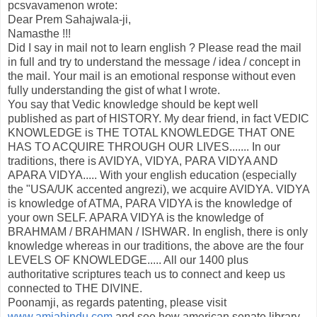
pcsvavamenon
wrote:
Dear Prem Sahajwala-ji,
Namasthe !!!
Did I say in mail not to learn english ? Please read the mail
in full and try to understand the message / idea / concept in
the mail. Your mail is an emotional response without even
fully understanding the gist of what I wrote.
You say that Vedic knowledge should be kept well
published as part of HISTORY. My dear friend, in fact VEDIC
KNOWLEDGE is THE TOTAL KNOWLEDGE THAT ONE
HAS TO ACQUIRE THROUGH OUR LIVES....... In our
traditions, there is AVIDYA, VIDYA, PARA VIDYA AND
APARA VIDYA..... With your english education (especially
the "USA/UK accented angrezi), we acquire AVIDYA. VIDYA
is knowledge of ATMA, PARA VIDYA is the knowledge of
your own SELF. APARA VIDYA is the knowledge of
BRAHMAM / BRAHMAN / ISHWAR. In english, there is only
knowledge whereas in our traditions, the above are the four
LEVELS OF KNOWLEDGE..... All our 1400 plus
authoritative scriptures teach us to connect and keep us
connected to THE DIVINE.
Poonamji, as regards patenting, please visit
www.amiahindu.com
and see how american senate library