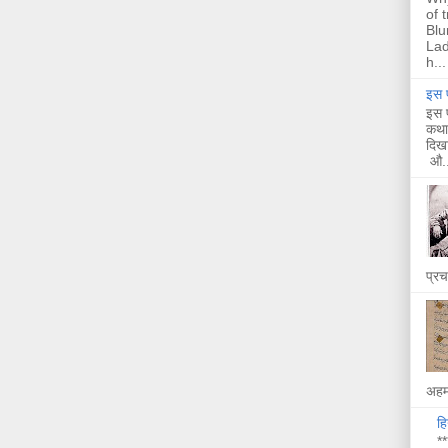
of 
Blu
Lad
h...
इस प
इस प
कथा 
दिखा
औ..
प्र
अहम 
हि
**