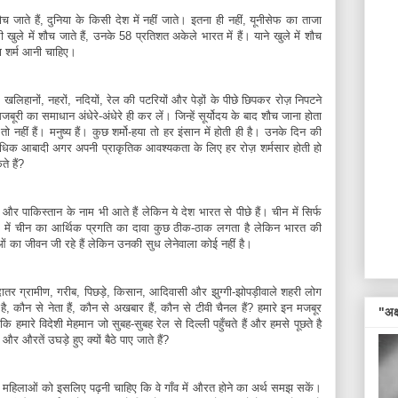
च जाते हैं, दुनिया के किसी देश में नहीं जाते। इतना ही नहीं, यूनीसेफ का ताजा
ी खुले में शौच जाते हैं, उनके 58 प्रतिशत अकेले भारत में हैं। याने खुले में शौच
दा शर्म आनी चाहिए।
खलिहानों, नहरों, नदियों, रेल की पटरियों और पेड़ों के पीछे छिपकर रोज़ निपटने
ूरी का समाधान अंधेरे-अंधेरे ही कर लें। जिन्हें सूर्योदय के बाद शौच जाना होता
हीं हैं। मनुष्य हैं। कुछ शर्मो-हया तो हर इंसान में होती ही है। उनके दिन की
अधिक आबादी अगर अपनी प्राकृतिक आवश्यकता के लिए हर रोज़ शर्मसार होती हो
े हैं?
ल और पाकिस्तान के नाम भी आते हैं लेकिन ये देश भारत से पीछे हैं। चीन में सिर्फ
थ में चीन का आर्थिक प्रगति का दावा कुछ ठीक-ठाक लगता है लेकिन भारत की
ं का जीवन जी रहे हैं लेकिन उनकी सुध लेनेवाला कोई नहीं है।
्यादातर ग्रामीण, गरीब, पिछड़े, किसान, आदिवासी और झुग्गी-झोपड़ीवाले शहरी लोग
ै, कौन से नेता हैं, कौन से अखबार हैं, कौन से टीवी चैनल हैं? हमारे इन मजबूर
"अक्ष
 हमारे विदेशी मेहमान जो सुबह-सुबह रेल से दिल्ली पहुँचते हैं और हमसे पूछते है
 औरतें उघड़े हुए क्यों बैठे पाए जाते हैं?
हिलाओं को इसलिए पढ़नी चाहिए कि वे गाँव में औरत होने का अर्थ समझ सकें।