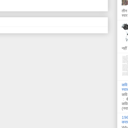
तीन 
स्वर
नहीं
कवि
स्व
कवि
: व
कवि
(स्व
1962
करात
Why