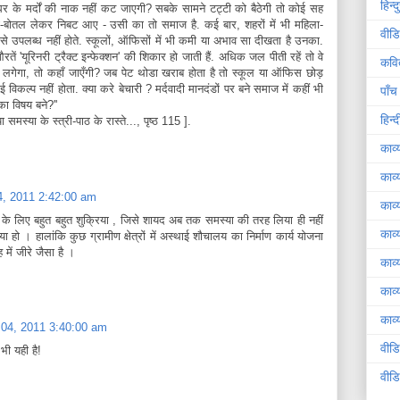
हिन्
 घर के मर्दों की नाक नहीं कट जाएगी? सबके सामने टट्टी को बैठेगी तो कोई सह
ोटा-बोतल लेकर निबट आए - उसी का तो समाज है. कई बार, शहरों में भी महिला-
वीडि
े उपलब्ध नहीं होते. स्कूलों, ऑफिसों में भी कमी या अभाव सा दीखता है उनका.
तें 'यूरिनरी ट्रैक्ट इन्फेक्शन' की शिकार हो जाती हैं. अधिक जल पीती रहें तो वे
कवि
ब लगेगा, तो कहाँ जाएँगी? जब पेट थोडा खराब होता है तो स्कूल या ऑफिस छोड़
कल्प नहीं होता. क्या करे बेचारी ? मर्दवादी मानदंडों पर बने समाज में कहीं भी
पाँच
का विषय बने?''
हिन्
 समस्या के स्त्री-पाठ के रास्ते..., पृष्ठ 115 ].
काव्
काव्
 04, 2011 2:42:00 am
काव्
के लिए बहुत बहुत शुक्रिया , जिसे शायद अब तक समस्या की तरह लिया ही नहीं
काव्
हो । हालांकि कुछ ग्रामीण क्षेत्रों में अस्थाई शौचालय का निर्माण कार्य योजना
 में जीरे जैसा है ।
काव्
काव्
काव्य
बर 04, 2011 3:40:00 am
वीड
ी यही है!
वीड