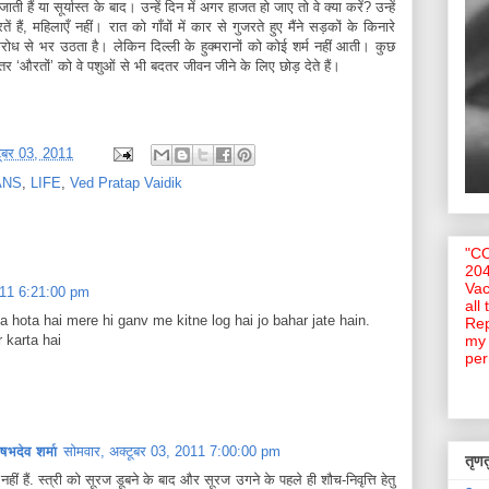
ती हैं या सूर्यास्त के बाद। उन्हें दिन में अगर हाजत हो जाए तो वे क्या करें? उन्हें
ैं, महिलाएँ नहीं। रात को गाँवों में कार से गुजरते हुए मैंने सड़कों के किनारे
क्रोध से भर उठता है। लेकिन दिल्ली के हुक्मरानों को कोई शर्म नहीं आती। कुछ
ातर ‘औरतों’ को वे पशुओं से भी बदतर जीवन जीने के लिए छोड़ देते हैं।
टूबर 03, 2011
ANS
,
LIFE
,
Ved Pratap Vaidik
"C
204
Vac
2011 6:21:00 pm
all
a hota hai mere hi ganv me kitne log hai jo bahar jate hain.
Rep
 karta hai
my 
per
ेव शर्मा
सोमवार, अक्टूबर 03, 2011 7:00:00 pm
तृणतु
नहीं हैं. स्त्री को सूरज डूबने के बाद और सूरज उगने के पहले ही शौच-निवृत्ति हेतु