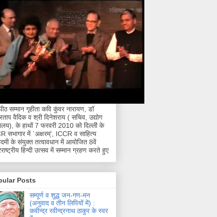
नपीठ सम्मान गृहीता कवि कुंवर नारायण, डॉ
्रताप वैदिक व श्री दिनेशराय ( सचिव, उद्योग
रालय), के हाथों 7 फरवरी 2010 को दिल्ली के
 सभागार में `अक्षरम्', ICCR व साहित्य
मी के संयुक्त तत्वावधान में आयोजित 8वें
राष्ट्रीय हिन्दी उत्सव में सम्मान ग्रहण करते हुए
pular Posts
सम्पूर्ण व शुद्ध जन-गण-मन
(अनुवाद व तीन लिपियों में) :
कवीन्द्र रवीन्द्रनाथ ठाकुर के स्वर