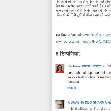
गाँव की औरतें प्रायः या तो सूर्योदय के पहले शौच जा
दिन भर तकलीफ बर्दाश्त करनी पड़ती है। वे औरतें ह
अक्सर ऐसे दृश्य देखे हैं कि मेरा दिल शर्म और 
महिलाओं को ऊँची कुर्सियाँ सौंपकर देश की ज्याद
द्वारा
Kavita Vachaknavee
पर
सोमवार, अक्
लेबल:
Defecating in open
,
INDIA
,
INDI
6 टिप्‍पणियां:
Rachana
सोमवार, अक्टूबर 03, 
baat sahi hai aapki aaj bhi aes
aap ka lekh sochne pr majboor
rachana
जवाब दें
RISHABHA DEO SHARMA ऋषभद
'' गाँवों में अधिकतर जगहों पर शौचालय 