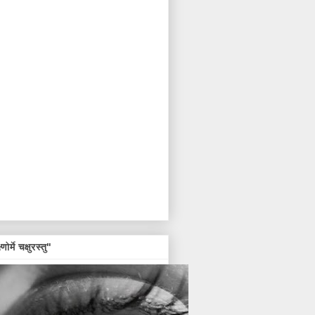
्णोर्मे चक्षुरस्तु"