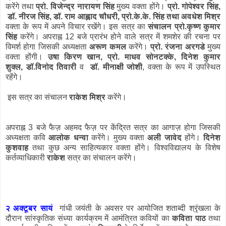
करेंगे तथा
प्रो. विजेन्‍द्र नारायण सिंह
मुख्‍य वक्‍ता होंगे।
प्रो. गोपेश्‍वर सिंह,
डॉ. नीरज सिंह, डॉ. राम आह्लाद चौधरी, प्रो.के.के. सिंह तथा अवधेश मिश्र
वक्‍ता के रूप में अपने विचार रखेंगे। इस सत्र का
संचालन प्रो.कृष्‍ण कुमार
सिंह
करेंगे। अपराह्न 12 बजे प्रारंभ होने वाले सत्र में शमशेर की रचना पर
विमर्श होगा जिसकी अध्‍यक्षता
अरूण कमल
करेंगे।
प्रो. रंजना अरगडे
मुख्‍य
वक्‍ता होंगी।
उषा किरण खान, प्रो. माधव सोनटक्‍के, दिनेश कुमार
शुक्‍ल,
डॉ.विनोद तिवारी
व
डॉ. मीनाक्षी जोशी
, वक्‍ता के रूप में उपस्थित
रहेंगे।
इस सत्र का संचालन
राकेश मिश्र
करेंगे।
अपराह्न 3 बजे फैज़ अहमद फैज़ पर केंद्रित सत्र का आगाज़ होगा जिसकी
अध्‍यक्षता कवि
आलोक धन्‍वा
करेंगे। मुख्‍य वक्‍ता
अली जावेद
होंगे।
दिनेश
कुशवाह
तथा कुछ अन्‍य साहित्‍यकार वक्‍ता होंगे। विश्‍वविद्यालय के विशेष
कर्तव्‍या‍धिकारी
राकेश
सत्र का संचालन करेंगे।
२ अक्टूबर सायं
गांधी जयंती के अवसर पर आयोजित शताब्‍दी श्रृंखला के
दौरान सांस्‍कृतिक संध्‍या कार्यक्रम में आमं‍त्रित कवियों का
कविता पाठ
तथा