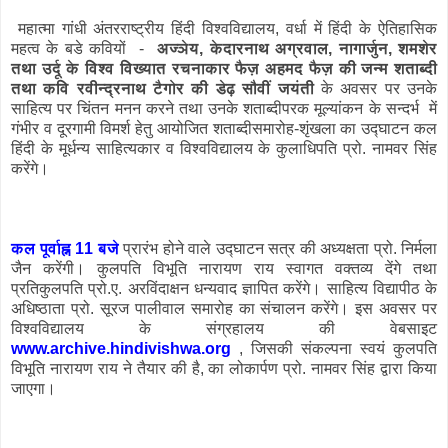
म‍हात्‍मा गांधी अंतरराष्‍ट्रीय हिंदी विश्‍वविद्यालय, वर्धा में हिंदी के ऐतिहासिक
महत्‍व के बडे कवियों -
अज्ञेय, केदारनाथ अग्रवाल, नागार्जुन, शमशेर
तथा उर्दू के विश्‍व विख्‍यात रचनाकार फैज़ अहमद फैज़ की जन्‍म शताब्‍दी
तथा कवि रवीन्‍द्रनाथ टैगोर की डेढ़ सौवीं जयंती
के अवसर पर उनके
साहित्‍य पर चिंतन मनन करने तथा उनके शताब्‍दीपरक मूल्‍यांकन के सन्दर्भ में
गंभीर व दूरगामी विमर्श हेतु आयोजित शताब्‍दीसमारोह-शृंखला का उद्घाटन कल
हिंदी के मूर्धन्‍य साहित्‍यकार व विश्‍वविद्यालय के कुलाधिपति प्रो. नामवर सिं‍ह
करेंगे।
कल पूर्वाह्न 11 बजे
प्रारंभ होने वाले उद्घाटन सत्र की अध्‍यक्षता प्रो. निर्मला
जैन करेंगी। कुलपति विभूति नारायण राय स्‍वागत वक्‍तव्‍य देंगे तथा
प्रतिकुलपति प्रो.ए. अरविंदाक्षन धन्‍यवाद ज्ञापित करेंगे। साहित्‍य विद्यापीठ के
अधिष्‍ठाता प्रो. सूरज पालीवाल समारोह का संचालन करेंगे। इस अवसर पर
विश्‍वविद्यालय के संग्रहालय की वेबसाइट
www.archive.hindivishwa.org
, जिसकी संकल्‍पना स्‍वयं कुलपति
विभूति नारायण राय ने तैयार की है, का लोकार्पण प्रो. नामवर सिंह द्वारा किया
जाएगा।