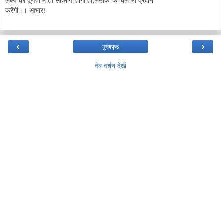
लक्ष्य की पूर्णता में तो सहभागी होंगी ही,लेखकों को बल भी प्रदान
करेंगी।। आभार!
‹
›
मुख्यपृष्ठ
वेब वर्शन देखें