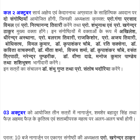
कल २ अक्टूबर
सायं अज्ञेय एवं केदारनाथ अग्रवाल के साहि‍त्यिक अवदान पर
दो संगोष्ठियाँ
आयोजित होंगी, जिनकी अध्‍यक्षता क्रमश:
प्रो.गंगा प्रसाद
विमल
एवं
प्रो. नित्‍यानन्‍द तिवारी
करेंगे तथा
प्रो. शंभुनाथ एवं प्रो. खगेन्‍द्र
ठाकुर
मुख्‍य वक्‍ता होंगे। इन संगोष्ठियों में वक्‍ताओं के रूप में
अखिलेश,
धीरेन्द्र अस्थाना, प्रो. बलराम तिवारी, राजकिशोर, प्रो. अजय तिवारी,
बोधिसत्‍व, विमल कुमार, डॉ. कृपाशंकर चौबे, डॉ. रति सक्‍सेना,
डॉ.
कविता वाचक्नवी,
डॉ. मीता शर्मा, विजय शर्मा, डॉ. कृपाशंकर चौबे, वसंत
त्रिपाठी, नरेन्‍द्र पुण्‍डरीक, डॉ. वीणा दाढे, मनोज कुमार पाण्‍डेय
तथा शशिभूषण
भागीदारी करेंगे।
इन सत्रों का संचालन
डॉ. शंभु गुप्‍त तथा प्रो. संतोष भदौरिया
करेंगे।
03 अक्‍टूबर
को आयोजित तीन सत्रों में नागार्जुन, शमशेर बहादुर सिंह तथा
फैज़ अहमद फैज़ के कृतित्‍व एवं शताब्‍दीपरक महत्‍व पर अलग-अलग चर्चा होगी।
प्रात: 10 बजे नागार्जुन पर एकाग्र संगोष्‍ठी की अध्‍यक्षता
प्रो. खगेन्द्र ठाकुर