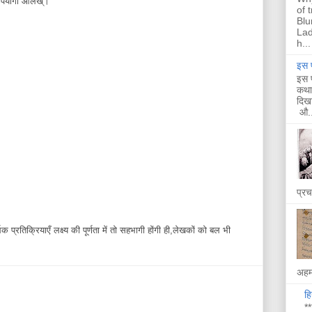
 उपयोगी आलेख्।
of 
Blu
Lad
h...
इस प
इस प
कथा 
दिखा
औ..
प्र
 प्रतिक्रियाएँ लक्ष्य की पूर्णता में तो सहभागी होंगी ही,लेखकों को बल भी
अहम 
हि
**