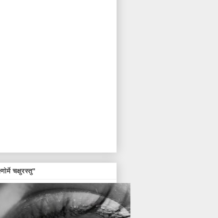
्णोर्मे चक्षुरस्तु"