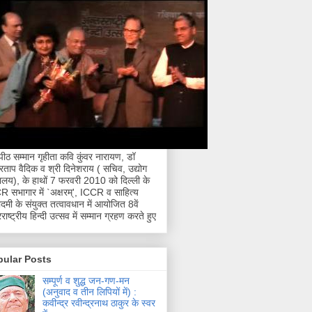
नपीठ सम्मान गृहीता कवि कुंवर नारायण, डॉ
्रताप वैदिक व श्री दिनेशराय ( सचिव, उद्योग
रालय), के हाथों 7 फरवरी 2010 को दिल्ली के
 सभागार में `अक्षरम्', ICCR व साहित्य
मी के संयुक्त तत्वावधान में आयोजित 8वें
राष्ट्रीय हिन्दी उत्सव में सम्मान ग्रहण करते हुए
pular Posts
सम्पूर्ण व शुद्ध जन-गण-मन
(अनुवाद व तीन लिपियों में) :
कवीन्द्र रवीन्द्रनाथ ठाकुर के स्वर