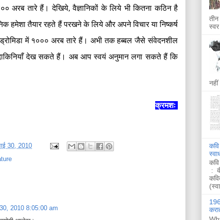
०० अरब तारे हैं। देखिये
,
वैज्ञानिकों के लिये भी कितना कठिन है
तीन 
िक हमेशा तैयार रहते हैं परखने के लिये और अपने विचार या निष्कर्ष
स्वर
्रोमिडा में‌ १००० अरब तारे हैं। अभी तक हब्बल जैसे संवेदनशील
किनियाँ देख सकते हैं। अब आप स्वयं अनुमान लगा सकते हैं कि
नहीं
क्रमशः
कवि
ुलाई 30, 2010
स्व
ture
कवि
: व
कवि
(स्व
1962
ई 30, 2010 8:05:00 am
करात
Why