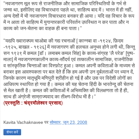
"नवजागरण मूल रूप से राजनीतिक और सामाजिक परिस्थितियों के गर्भ से
जन्मा था, इसीलिए वह विचारधारा पहले था, साहित्य बाद में। भारत में ही नहीं,
अन्य देशों में भी नवजागरण विचारधारा बनकर ही आया। यदि वह विचार के रूप
में न आता तो साहित्य में युगान्तरकारी परिवर्तन उपस्थित न कर पाता और न
काव्य को जन-चेतना का वाहक ही बना पाता।"
"यद्यपि ख्वाराक्पम चाओबा की गद्य रचनाओं [ कान्नबा वा -१९२४, फ़िदम
-१९२५, बाखल - १९२६] में नवजागरण की हलचल अनुभव होने लगी थी, किन्तु
सन १९२९ में कमल [डॉ। लमाबम कमल सिंह] के काव्य-संग्रह ‘लै परेङ’ [पुष्प-
माला] में नवजागरणकालीन काव्य-सौंदर्य एवं तत्कालीन सामाजिक, राजनीतिक
व सांस्कृतिक चिन्ताओं का विस्फ़ोट हुआ। कमल अपनी कविताओं के माध्यम से
बराबर इस आवश्यकता पर बल देते हैं कि हम अपनी उन दुर्बलताओं पर ध्यान दें,
जिनके कारण मातृभूमि मणिपुरी श्रीहीन हो गई है और उस पर विदेशी लोगॊं का
आधिपत्य स्थापित हो गया है। कमल की यह चेतना हिंदी के भारतेन्दु की चेतना
से मेल खाती है। कमल की कविताओं में अभिव्यक्ति की विलक्षणता तो है ही,
साथ ही अंग्रेजी साम्राज्यवाद का तीक्ष्ण-विरोध भी है।"
(
प्रस्तुति
: चंद्रमौलेश्वर
प्रसाद
)
Kavita Vachaknavee
पर
सोमवार, जून 23, 2008
शेयर करें