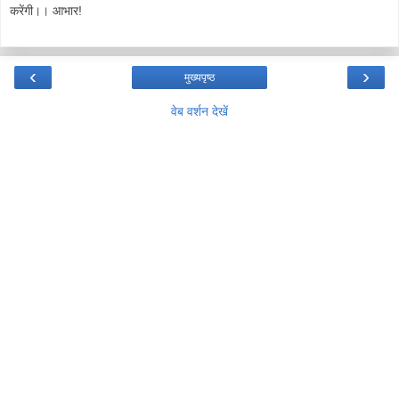
करेंगी।। आभार!
‹
›
मुख्यपृष्ठ
वेब वर्शन देखें