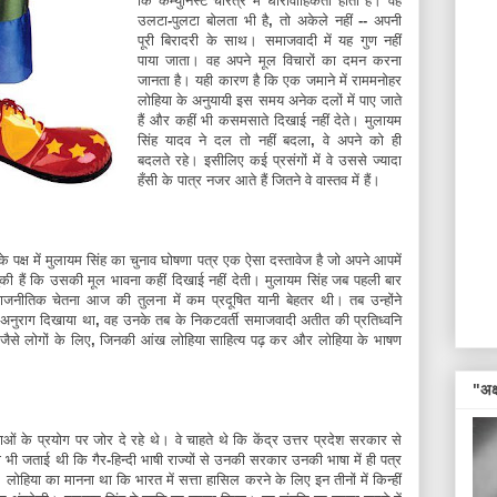
कि
कम्युनिस्ट
चरित्र
में
धारावाहिकता
होती
है।
वह
उलटा
-
पुलटा
बोलता
भी
है
,
तो
अकेले
नहीं
--
अपनी
पूरी
बिरादरी
के
साथ।
समाजवादी
में
यह
गुण
नहीं
पाया
जाता।
वह
अपने
मूल
विचारों
का
दमन
करना
जानता
है।
यही
कारण
है
कि
एक
जमाने
में
राममनोहर
लोहिया
के
अनुयायी
इस
समय
अनेक
दलों
में
पाए
जाते
हैं
और
कहीं
भी
कसमसाते
दिखाई
नहीं
देते।
मुलायम
सिंह
यादव
ने
दल
तो
नहीं
बदला
,
वे
अपने
को
ही
बदलते
रहे।
इसीलिए
कई
प्रसंगों
में
वे
उससे
ज्यादा
हँसी
के
पात्र
नजर
आते
हैं
जितने
वे
वास्तव
में
हैं।
के
पक्ष
में
मुलायम
सिंह
का
चुनाव
घोषणा
पत्र
एक
ऐसा
दस्तावेज
है
जो
अपने
आपमें
ुकी
हैं
कि
उसकी
मूल
भावना
कहीं
दिखाई
नहीं
देती।
मुलायम
सिंह
जब
पहली
बार
ाजनीतिक
चेतना
आज
की
तुलना
में
कम
प्रदूषित
यानी
बेहतर
थी।
तब
उन्होंने
अनुराग
दिखाया
था
,
वह
उनके
तब
के
निकटवर्ती
समाजवादी
अतीत
की
प्रतिध्वनि
जैसे
लोगों
के
लिए
,
जिनकी
आंख
लोहिया
साहित्य
पढ़
कर
और
लोहिया
के
भाषण
"अक्ष
ाओं
के
प्रयोग
पर
जोर
दे
रहे
थे।
वे
चाहते
थे
कि
केंद्र
उत्तर
प्रदेश
सरकार
से
ा
भी
जताई
थी
कि
गैर
-
हिन्दी
भाषी
राज्यों
से
उनकी
सरकार
उनकी
भाषा
में
ही
पत्र
।
लोहिया
का
मानना
था
कि
भारत
में
सत्ता
हासिल
करने
के
लिए
इन
तीनों
में
किन्हीं