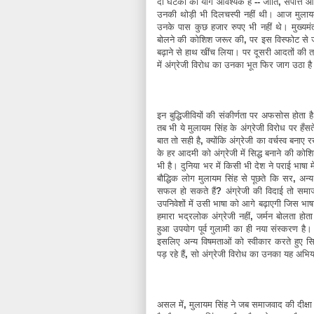
दो
घटकों
का
योग
आवश्यक
है
--
जाति
,
संपत्ति
औ
उनकी
थोड़ी
भी
दिलचस्पी
नहीं
थी।
आज
मुला
उनके
पास
कुछ
हजार
रुपए
भी
नहीं
थे।
मुख्यमंत
बोलने
की
कोशिश
जरूर
की
,
पर
इस
विस्फोट
से
बढ़ाने
से
हाथ
खींच
लिया।
पर
दूसरी
आदतों
की
त
में
अंग्रेजी
विरोध
का
उनका
भूत
फिर
जाग
उठा
है
इन
बुद्धिजीवियों
की
संकीर्णता
पर
अफसोस
होता
ह
तब
भी
ये
मुलायम
सिंह
के
अंग्रेजी
विरोध
पर
हँसत
बात
तो
सही
है
,
क्योंकि
अंग्रेजी
का
वर्चस्व
बनाए
र
के
हर
आदमी
को
अंग्रेजी
में
सिद्ध
बनाने
की
कोश
भी
है।
दुनिया
भर
में
किसी
भी
देश
ने
पराई
भाषा
मे
बौद्धिक
लोग
मुलायम
सिंह
से
पूछते
कि
सर
,
अन्य
सफल
हो
सकते
हैं
?
अंग्रेजी
की
विदाई
तो
समा
उपनिवेशों
में
उसी
भाषा
को
आगे
बढ़ाएगी
जिस
भाष
हमारा
भद्रलोक
अंग्रेजी
नहीं
,
जर्मन
बोलता
होत
हुआ
उपयोग
पूर्व
गुलामी
का
ही
नया
संस्करण
है।
इसलिए
अन्य
विषमताओं
को
स्वीकार
करते
हुए
सि
पड़
रहे
हैं
,
सो
अंग्रेजी
विरोध
का
उनका
यह
अभिय
असल
में
,
मुलायम
सिंह
ने
जब
समाजवाद
की
दीक्षा