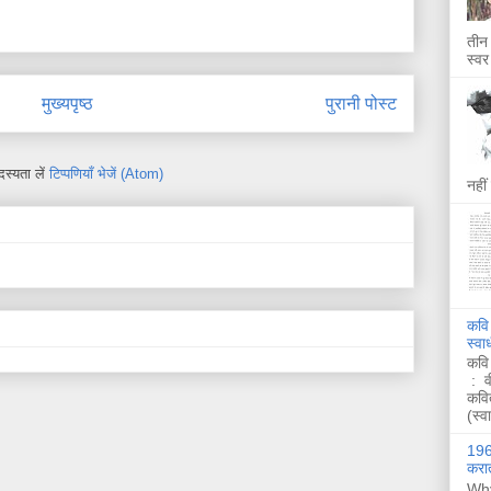
तीन 
स्वर
मुख्यपृष्ठ
पुरानी पोस्ट
स्यता लें
टिप्पणियाँ भेजें (Atom)
नहीं
कवि
स्व
कवि
: व
कवि
(स्व
1962
करात
Why