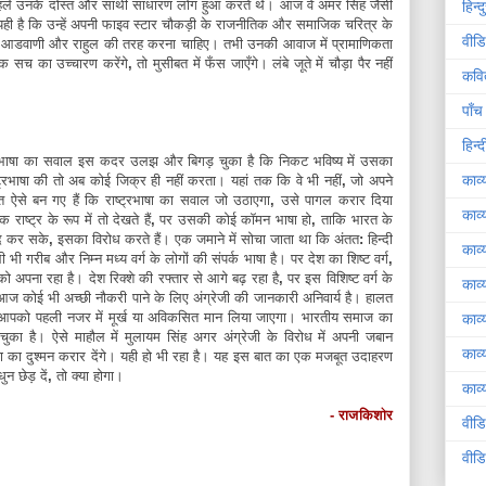
हले
उनके
दोस्त
और
साथी
साधारण
लोग
हुआ
करते
थे।
आज
वे
अमर
सिंह
जैसी
हिन्
यही
है
कि
उन्हें
अपनी
फाइव
स्टार
चौकड़ी
के
राजनीतिक
और
समाजिक
चरित्र
के
वीडि
आडवाणी
और
राहुल
की
तरह
करना
चाहिए।
तभी
उनकी
आवाज
में
प्रामाणिकता
एक
सच
का
उच्चारण
करेंगे
,
तो
मुसीबत
में
फँस
जाएँगे
।
लंबे
जूते
में
चौड़ा
पैर
नहीं
कवि
पाँच
हिन्
भाषा
का
सवाल
इस
कदर
उलझ
और
बिगड़
चुका
है
कि
निकट
भविष्य
में
उसका
काव्
ट्रभाषा
की
तो
अब
कोई
जिक्र
ही
नहीं
करता।
यहां
तक
कि
वे
भी
नहीं
,
जो
अपने
त
ऐसे
बन
गए
हैं
कि
राष्ट्रभाषा
का
सवाल
जो
उठाएगा
,
उसे
पागल
करार
दिया
काव्
एक
राष्ट्र
के
रूप
में
तो
देखते
हैं
,
पर
उसकी
कोई
कॉमन
भाषा
हो
,
ताकि
भारत
के
द
कर
सके
,
इसका
विरोध
करते
हैं।
एक
जमाने
में
सोचा
जाता
था
कि
अंतत
:
हिन्दी
काव्
ी
भी
गरीब
और
निम्न
मध्य
वर्ग
के
लोगों
की
संपर्क
भाषा
है।
पर
देश
का
शिष्ट
वर्ग
,
को
अपना
रहा
है।
देश
रिक्शे
की
रफ्तार
से
आगे
बढ़
रहा
है
,
पर
इस
विशिष्ट
वर्ग
के
काव्
आज
कोई
भी
अच्छी
नौकरी
पाने
के
लिए
अंग्रेजी
की
जानकारी
अनिवार्य
है।
हालत
आपको
पहली
नजर
में
मूर्ख
या
अविकसित
मान
लिया
जाएगा।
भारतीय
समाज
का
काव्
चुका
है।
ऐसे
माहौल
में
मुलायम
सिंह
अगर
अंग्रेजी
के
विरोध
में
अपनी
जबान
काव्
ा
का
दुश्मन
करार
देंगे।
यही
हो
भी
रहा
है।
यह
इस
बात
का
एक
मजबूत
उदाहरण
धुन
छेड़
दें
,
तो
क्या
होगा।
काव्य
- राजकिशोर
वीड
वीड