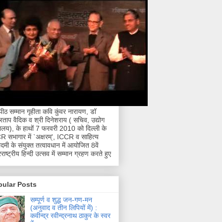
नपीठ सम्मान गृहीता कवि कुंवर नारायण, डॉ
्रताप वैदिक व श्री दिनेशराय ( सचिव, उद्योग
रालय), के हाथों 7 फरवरी 2010 को दिल्ली के
 सभागार में `अक्षरम्', ICCR व साहित्य
मी के संयुक्त तत्वावधान में आयोजित 8वें
राष्ट्रीय हिन्दी उत्सव में सम्मान ग्रहण करते हुए
pular Posts
सम्पूर्ण व शुद्ध जन-गण-मन
(अनुवाद व तीन लिपियों में) :
कवीन्द्र रवीन्द्रनाथ ठाकुर के स्वर