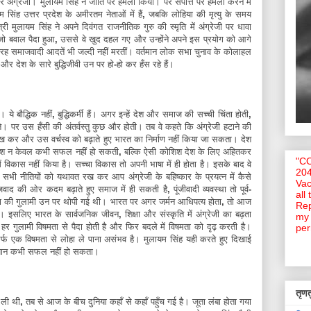
र
अंग्रेजी।
मुलायम
सिंह
ने
जाति
पर
हमला
किया।
पर
संपत्ति
पर
हमला
करने
में
यम
सिंह
उत्तर
प्रदेश
के
अमीरतम
नेताओं
में
हैं
,
जबकि
लोहिया
की
मृत्यु
के
समय
्री
मुलायम
सिंह
ने
अपने
दिवंगत
राजनीतिक
गुरु
की
स्मृति
में
अंग्रेजी
पर
धावा
जो
बवाल
पैदा
हुआ
,
उससे
वे
खुद
दहल
गए
और
उन्होंने
अपने
इस
प्रयोग
को
आगे
रह
समाजवादी
आदतें
भी
जल्दी
नहीं
मरतीं।
वर्तमान
लोक
सभा
चुनाव
के
कोलाहल
और
देश
के
सारे
बुद्धिजीवी
उन
पर
हो
-
हो
कर
हँस
रहे
हैं।
ै।
ये
बौद्धिक
नहीं
,
बुद्धिकर्मी
हैं।
अगर
इन्हें
देश
और
समाज
की
सच्ची
चिंता
होती
,
े
।
पर
उस
हँसी
की
अंतर्वस्तु
कुछ
और
होती।
तब
वे
कहते
कि
अंग्रेजी
हटाने
की
ख
कर
और
उस
वर्चस्व
को
बढ़ाते
हुए
भारत
का
निर्माण
नहीं
किया
जा
सकता।
देश
िश
न
केवल
कभी
सफल
नहीं
हो
सकती
,
बल्कि
ऐसी
कोशिश
देश
के
लिए
अहितकर
"C
ं
विकास
नहीं
किया
है।
सच्चा
विकास
तो
अपनी
भाषा
में
ही
होता
है।
इसके
बाद
वे
204
सभी
नीतियों
को
यथावत
रख
कर
आप
अंग्रेजी
के
बहिष्कार
के
प्रयत्न
में
कैसे
Vac
जवाद
की
ओर
कदम
बढ़ाते
हुए
समाज
में
ही
सकती
है
,
पूंजीवादी
व्यवस्था
तो
पूर्व
-
all
ा
की
गुलामी
उन
पर
थोपी
गई
थी।
भारत
पर
अगर
जर्मन
आधिपत्य
होता
,
तो
आज
Rep
ा।
इसलिए
भारत
के
सार्वजनिक
जीवन
,
शिक्षा
और
संस्कृति
में
अंग्रेजी
का
बढ़ता
my 
हर
गुलामी
विषमता
से
पैदा
होती
है
और
फिर
बदले
में
विषमता
को
दृढ़
करती
है।
per
र्फ
एक
विषमता
से
लोहा
ले
पाना
असंभव
है।
मुलायम
सिंह
यही
करते
हुए
दिखाई
ान
कभी
सफल
नहीं
हो
सकता।
तृणतु
ली
थी
,
तब
से
आज
के
बीच
दुनिया
कहाँ
से
कहाँ
पहुँच
गई
है।
जूता
लंबा
होता
गया