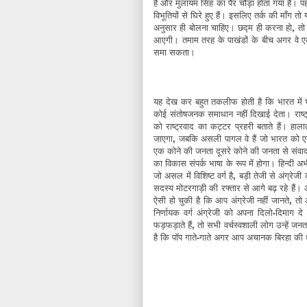
है
और
मुलायम
सिंह
का
पैर
चौड़ा
होता
गया
है।
प
विभूतियों
से
घिरे
हुए
हैं।
इसलिए
तर्क
की
माँग
तो
अनुसार
ही
बोलना
चाहिए।
छद्म
ही
करना
हो
,
तो
आएगी।
तमाम
तरह
के
पाखंडों
के
बीच
अगर
वे
समा
सकता।
यह
देख
कर
बहुत
तकलीफ
होती
है
कि
भारत
में
कोई
संतोषजनक
समाधान
नहीं
दिखाई
देता।
राष्
को
राष्ट्रवाद
का
कट्टर
प्रहरी
बताते
हैं।
हाला
जाएगा
,
जबकि
असली
पागल
वे
हैं
जो
भारत
को
एक
कोने
की
जनता
दूसरे
कोने
की
जनता
से
संवा
का
विकास
संपर्क
भाषा
के
रूप
में
होगा।
हिन्दी
अभ
जो
असल
में
विशिष्ट
वर्ग
है
,
बड़ी
तेजी
से
अंग्रेजी
सदस्य
मोटरगाड़ी
की
रफ्तार
से
आगे
बढ़
रहे
हैं।
ऐसी
हो
चुकी
है
कि
आप
अंग्रेजी
नहीं
जानते
,
तो
निर्णायक
वर्ग
अंग्रेजी
को
अपना
दिलो
-
दिमाग
दे
फड़फड़ाते
हैं
,
तो
सभी
वर्चस्वशाली
लोग
उन्हें
जनत
है
कि
पॉप
गाते
-
गाते
अगर
आप
अचानक
बिरहा
की