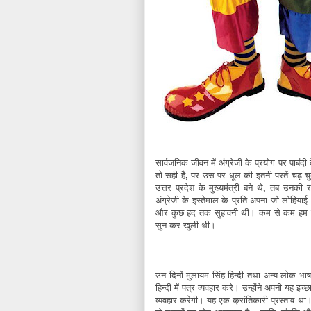
सार्वजनिक
जीवन
में
अंग्रेजी
के
प्रयोग
पर
पाबंदी
तो
सही
है
,
पर
उस
पर
धूल
की
इतनी
परतें
चढ़
च
उत्तर
प्रदेश
के
मुख्यमंत्री
बने
थे
,
तब
उनकी
र
अंग्रेजी
के
इस्तेमाल
के
प्रति
अपना
जो
लोहियाई
और
कुछ
हद
तक
सुहावनी
थी।
कम
से
कम
हम
सुन
कर
खुली
थी।
उन
दिनों
मुलायम
सिंह
हिन्दी
तथा
अन्य
लोक
भाष
हिन्दी
में
पत्र
व्यवहार
करे।
उन्होंने
अपनी
यह
इच्छ
व्यवहार
करेगी।
यह
एक
क्रांतिकारी
प्रस्ताव
था