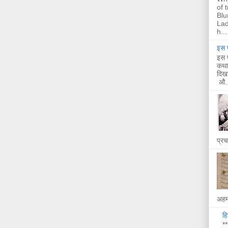
of 
Blu
Lad
h...
इस प
इस प
कथा 
दिखा
औ..
प्र
अहम 
हि
**