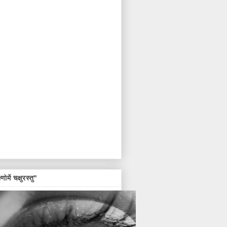
्णोर्मे चक्षुरस्तु"