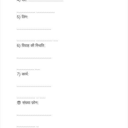
................ ................
5) लिंग:
..............................
................ .............. ....
6) विवाह की स्थिति:
..............................
............... ....
7) कार्य:
..............................
................ .. .....
😎 संख्या फ़ोन:
..............................
................ ..