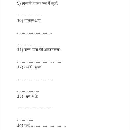
9) हालांकि कार्यस्थल में ब्यूरो:
.....................
10) मासिक आय:
..............................
...............
11) ऋण राशि की आवश्यकता:
.............................. .......
12) अवधि ऋण:
..............................
............... ...
13) ऋण भत्ते:
..............................
..............
14) धर्म: ..............................