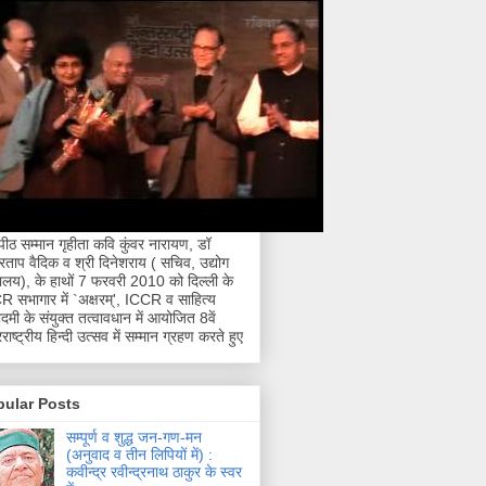
नपीठ सम्मान गृहीता कवि कुंवर नारायण, डॉ
्रताप वैदिक व श्री दिनेशराय ( सचिव, उद्योग
रालय), के हाथों 7 फरवरी 2010 को दिल्ली के
 सभागार में `अक्षरम्', ICCR व साहित्य
मी के संयुक्त तत्वावधान में आयोजित 8वें
राष्ट्रीय हिन्दी उत्सव में सम्मान ग्रहण करते हुए
pular Posts
सम्पूर्ण व शुद्ध जन-गण-मन
(अनुवाद व तीन लिपियों में) :
कवीन्द्र रवीन्द्रनाथ ठाकुर के स्वर