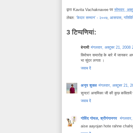
द्वारा
Kavita Vachaknavee
पर
सोमवार, अक्
लेबल:
‘केदार सम्मान’ - २००७
,
आसपास
,
गतिविध
3 टिप्‍पणियां:
बेनामी
मंगलवार, अक्टूबर 21, 2008
विमोचन समारोह के बारे में जानकर
भा सुंदर लगता ।
जवाब दें
अनूप शुक्ल
मंगलवार, अक्टूबर 21,
सुन्दर! अनामिका जी की कुछ कवितायें 
जवाब दें
गोविंद गोयल, श्रीगंगानगर
मंगलवार
aise aayojan hote rahne chahi