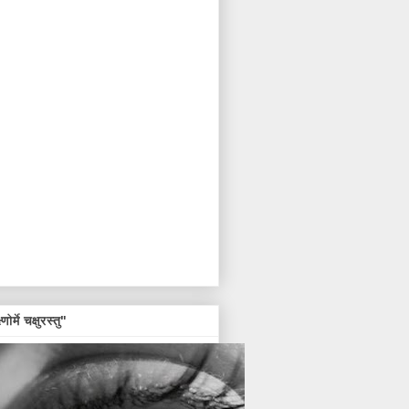
्णोर्मे चक्षुरस्तु"