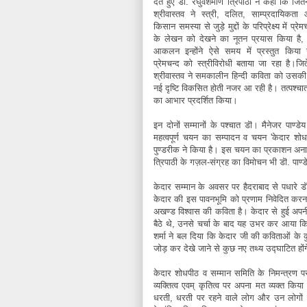
देते हुए डॊ. रघुवंशमणि त्रिपाठी ने कहा कि जितेन्
श्रीवास्तव ने स्त्री, दलित, साम्प्रदायिकता
किसान समस्या से जुड़े मुद्दों के परिप्रेक्ष्य में प्रेम
के लेखन को देखने का नूतन प्रयास किया है,
आकलन इन्होंने ऐसे समय में प्रस्तुत किया
प्रेमचन्द को स्त्रीविरोधी बताया जा रहा है।जिते
श्रीवास्तव ने समकालीन हिन्दी कविता को उसकी 
नई दृष्टि विकसित होती नजर आ रही है। तत्पश्चात ज
का आभार प्रदर्शित किया।
इन दोनों सम्मानों के पश्चात डॊ। मैनेजर पाण्
महत्वपूर्ण चयन का सम्पादन व चयन 'केदार शोध 
पुण्डरीक ने किया है। इस चयन का प्रकाशन अनाम
त्रिपाठी के गज़ल-संग्रह का विमोचन भी डॊ. पाण्
केदार सम्मान के अवसर पर हैदराबाद से पधारे डॊ.
केदार की इस पावनभूमि को प्रणाम निवेदित करना 
अखण्ड विश्वास की कविता है। केदार से हुई अपनी 
बैठे थे, उनसे चर्चा के बाद यह उभर कर आया कि 
शर्मा ने बल दिया कि केदार जी की कविताओं के
जोड़ कर देखे जाने से कुछ नए तथ्य उद्घाटित हों
केदार शोधपीठ व सम्मान समिति के निमन्त्रण पर
व्यक्तित्व एवम् कृतित्व पर अपना मत व्यक्त कि
धरती, धरती पर रहने वाले लोग और उन लोगों क