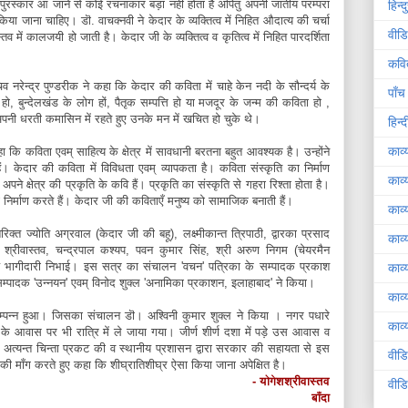
रस्कार आ जाने से कोई रचनाकार बड़ा नहीं होता है अपितु अपनी जातीय परम्परा
हिन्
ा जाना चाहिए। डॊ. वाचक्नवी ने केदार के व्यक्तित्व में निहित औदात्य की चर्चा
वीडि
में कालजयी हो जाती है। केदार जी के व्यक्तित्व व कृतित्व में निहित पारदर्शिता
कवि
रेन्द्र पुण्डरीक ने कहा कि केदार की कविता में चाहे केन नदी के सौन्दर्य के
पाँच
 हो, बुन्देलखंड के लोग हों, पैतृक सम्पत्ति हो या मजदूर के जन्म की कविता हो ,
अपनी धरती कमासिन में रहते हुए उनके मन में खचित हो चुके थे।
हिन्
काव्
हा कि कविता एवम् साहित्य के क्षेत्र में सावधानी बरतना बहुत आवश्यक है। उन्होंने
ं। केदार की कविता में विविधता एवम् व्यापकता है। कविता संस्कृति का निर्माण
काव्
े क्षेत्र की प्रकृति के कवि हैं। प्रकृति का संस्कृति से गहरा रिश्ता होता है।
का निर्माण करते हैं। केदार जी की कविताएँ मनुष्य को सामाजिक बनाती हैं।
काव्
्त ज्योति अग्रवाल (केदार जी की बहू), लक्ष्मीकान्त त्रिपाठी, द्वारका प्रसाद
काव्
श श्रीवास्तव, चन्द्रपाल कश्यप, पवन कुमार सिंह, श्री अरुण निगम (चेयरमैन
य भागीदारी निभाई। इस सत्र का संचालन 'वचन' पत्रिका के सम्पादक प्रकाश
काव्
म्पादक 'उन्नयन' एवम् विनोद शुक्ल 'अनामिका प्रकाशन, इलाहाबाद' ने किया।
काव्
्पन्न हुआ। जिसका संचालन डॊ। अश्विनी कुमार शुक्ल ने किया । नगर पधारे
काव्य
 के आवास पर भी रात्रि में ले जाया गया। जीर्ण शीर्ण दशा में पड़े उस आवास व
त्यन्त चिन्ता प्रकट की व स्थानीय प्रशासन द्वारा सरकार की सहायता से इस
वीड
की माँग करते हुए कहा कि शीघ्रातिशीघ्र ऐसा किया जाना अपेक्षित है।
- योगेशश्रीवास्तव
वीड
बाँदा