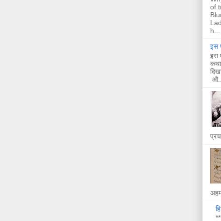
of 
Blu
Lad
h...
इस प
इस प
कथा 
दिखा
औ..
प्र
अहम 
हि
**