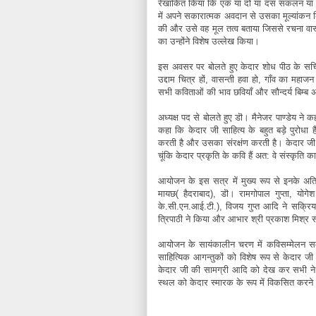
रेखांकित किया कि एक या दो या दस संकलन या पु
में अपने सकारात्मक अवदान से उसका मूल्यांकन किय
की और उसे वह मूल तत्व बताया जिससे रचना वास्तव 
का उन्होंने विशेष उल्लेख किया।
इस अवसर पर बोलते हुए केदार शोध पीठ के सचिव न
उद्दाम चित्र हों, वासन्ती हवा हो, गाँव का महाजन
सभी कविताओं की भाव छवियाँ और सौन्दर्य बिम्ब 
अध्यक्ष पद से बोलते हुए डॊ। मैनेजर पाण्डेय ने क
कहा कि केदार जी साहित्य के बहुत बड़े पुरोधा है
करती है और उसका संरक्षंण करती है। केदार जी अपन
चूंकि केदार प्रकृति के कवि हैं अत: वे संस्कृति 
आयोजन के इस सत्र में मुख्य रूप से इनके अतिरिक
मायछ( हैदराबाद), डॊ। रामगोपाल गुप्ता, योगे
के.सी.एन.आई.टी.), विजय गुप्त आदि ने सक्रि
त्रिपाठी ने किया और आभार श्री प्रकाश मिश्र स
आयोजन के सायंकालीन चरण में कविसम्मेलन सम
साहित्यिक आगन्तुकों को विशेष रूप से केदार जी
केदार जी की सामग्री आदि को देख कर सभी ने अ
स्थल को केदार स्मारक के रूप में विकसित करने 