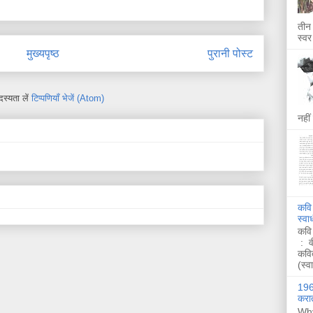
तीन 
स्वर
मुख्यपृष्ठ
पुरानी पोस्ट
स्यता लें
टिप्पणियाँ भेजें (Atom)
नहीं
कवि
स्व
कवि
: व
कवि
(स्व
1962
करात
Why