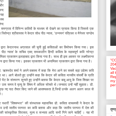
द्र
 और
चन्द
 यह
 जब
न्द
समग्रता में विभिन्न कवियों के माध्यम से देखने का प्रयास किया है जिससे एक
ितेन्द्र श्रीवास्तव ने केदार शोध पीठ न्यास, 'उन्नयन' पत्रिका व मैनेजर पाण्डेय
डेय द्वारा केदारनाथ अग्रवाल की चुनी हुई कविताओं का विमोचन किया गया। इस
पीठ न्यास' के सचिव एवम् समकालीन हिन्दी कविता के महत्वपूर्ण कवि नरेन्द्र
िका प्रकाशन इलाहाबाद द्वारा किया गया है। साथ ही इस अवसर पर लक्ष्मीकान्त
"C
डेय द्वारा किया गया। इसका प्रकाशन भी अनामिका प्रकाशन द्वारा किया गया है।
204
Vac
 ऋषभदेव शर्मा ने अपने वक्तव्य में कहा कि मेरा आने का सबसे बड़ा उद्देश्य कवि
all
था। आगे बोलते हुए उन्होंने कहा कि केदार की कविता मानवीय संघर्षों के प्रति
Rep
भेंट के संस्मरण सुनाते हुए उन्होंने बताया कि केदार बाबू आयु के जिस शिखर पर
my 
उस समय वे मृत्यु के विषय में अधिक सोचते थे।जनवाद उन्हें नहीं सुहाता। डॊ.
per
 कुछ नए पाठ तैयार किए जाने की आवश्यकता है,जिन्हें उनके अलग अलग काल से
गे।
 पधारीं "विश्वम्भरा" की संस्थापक महासचिव डॊ. कविता वाचक्नवी ने केदार के
या व उन्हें जातीय परम्परा का कवि बताया और कहा कि जातीय परम्परा में देश की
तृणतु
ी सांस्कृतिक विरासत, मूल्य व सभ्यता आदि सभी गिने जाने चाहिएँ । यह भी